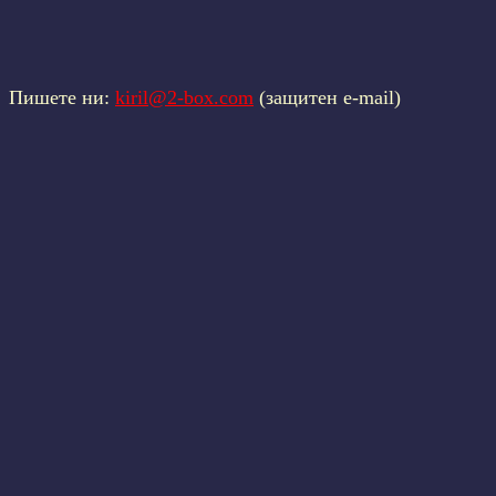
Пишете ни:
kiril@2-box.com
(защитен e-mail)