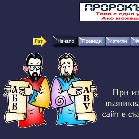
При изпо
възникв
сайт е съ